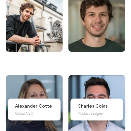
Alexander
Cotte
Charles
Colas
Group CEO
Product designer