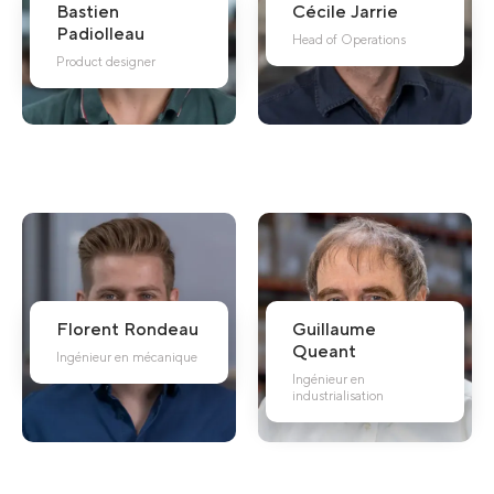
Bastien
Cécile
Jarrie
Padiolleau
Head of Operations
Product designer
Florent
Rondeau
Guillaume
Queant
Ingénieur en mécanique
Ingénieur en
industrialisation