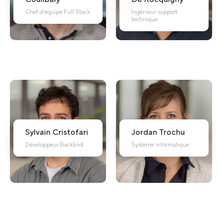
Chef d'équipe Full Stack
Ingénieur support
technique
Sylvain
Cristofari
Jordan
Trochu
Développeur BackEnd
Système informatique