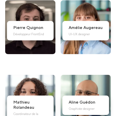
Pierre
Quignon
Amélie
Augereau
Développeur FrontEnd
UI-UX designer
Mathieu
Aline
Guédon
Rolandeau
Graphiste designer
Coordinateur de la