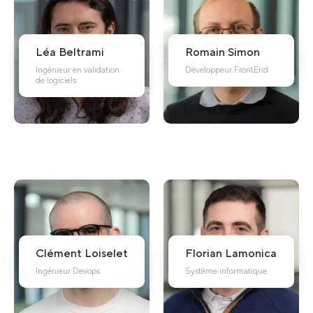
Léa
Beltrami
Romain
Simon
Ingénieur en validation
Développeur FrontEnd
de logiciels
Clément
Loiselet
Florian
Lamonica
Ingénieur Devops
Système informatique