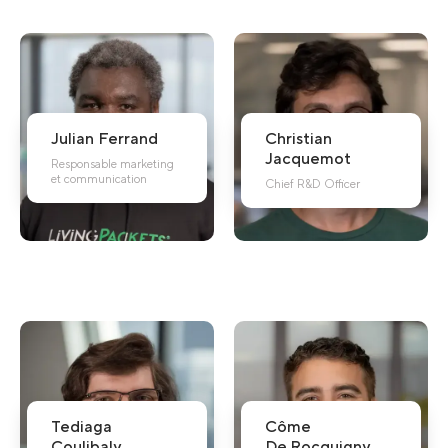
Julian
Ferrand
Christian
Jacquemot
Responsable marketing
et communication
Chief R&D Officer
Tediaga
Côme
Coulibaly
De Rocquigny