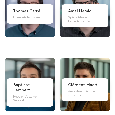
Thomas
Carré
Amal
Hamid
Ingénierie hardware
Spécialiste de
l'expérience client
Baptiste
Clément
Macé
Lambert
Analyste en sécurité
embarquée
Head of Customer
Support