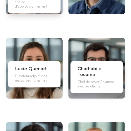
chaîne
d'approvisionnement
Lucie
Queniot
Charhabile
Touama
Directeur adjoint des
ressources humaines
Chef de projet Relations
avec les clients