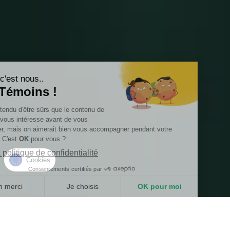
Salut c'est nous..
les Témoins !
On a attendu d'être sûrs que le contenu de
ce site vous intéresse avant de vous
déranger, mais on aimerait bien vous accompagner pendant votre
visite... C'est
OK
pour vous ?
Lire la politique de confidentialité
Cookies
Consentements certifiés par
Non merci
Je choisis
OK pour moi
Axeptio consent
Plateforme de Gestion du Consentement : Personnalisez vos O
Notre plateforme vous permet d'adapter et de gérer vos paramètr