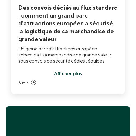
Des convois dédiés au flux standard
: comment un grand parc
d’attractions européen a sécurisé
la logistique de sa marchandise de
grande valeur
Un grand parc d’attractions européen
acheminait sa marchandise de grande valeur
sous convois de sécurité dédiés : équipes
spécialisées, fenêtres de livraison
hebdomadaires, transferts synchronisés sur
Afficher plus
huit points de vente. Après le déploiement de
6
min
THE BOX, l’ensemble du flux est passé en
opérations standard, avec une sécurité au
niveau du colis, une planification de livraison
flexible et une visibilité complète sur la chaîne
de traçabilité à chaque transfert.