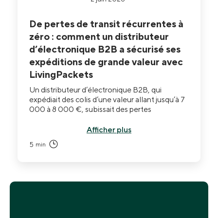
De pertes de transit récurrentes à
zéro : comment un distributeur
d’électronique B2B a sécurisé ses
expéditions de grande valeur avec
LivingPackets
Un distributeur d’électronique B2B, qui
expédiait des colis d’une valeur allant jusqu’à 7
000 à 8 000 €, subissait des pertes
récurrentes sur son flux de grande valeur.
L’emballage standard et l’assurance
Afficher plus
transporteur documentaient les pertes après
5
min
coup sans pouvoir les empêcher. Après le
déploiement de THE BOX, les pertes sont
tombées à zéro et le dirigeant décrit
l’expédition comme n’étant plus une source
d’angoisse hebdomadaire.