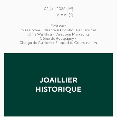
02
juin 2026
6
min
Écrit par :
Louis Rozee
-
Directeur Logistique et Services
Chris Waraksa
-
Directeur Marketing
Côme de Rocquigny
-
Chargé de Customer Support et Coordination