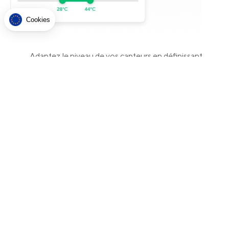
Lire la politique de confidentialité
Cookies
Consentements certifiés par
Non merci
Je choisis
OK pour moi
Adaptez le niveau de vos capteurs en définissant
Axeptio consent
Plateforme de Gestion du Consentement : Personnalisez vos O
avec nous les seuils adaptés à votre activité
Notre plateforme vous permet d'adapter et de gérer vos paramètr
Une solution sur mesure au service de votre
tranquillité d'esprit
Demandez une démo
Contactez-nous pour découvrir
comment intégrer notre solution