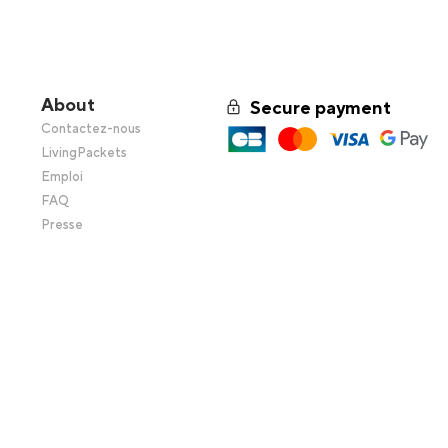
About
Secure payment
Contactez-nous
LivingPackets
Emploi
FAQ
Presse