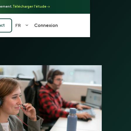
rsement.
Télécharger l'étude
Connexion
act
FR
EN
FR
DE
中文
（繁）