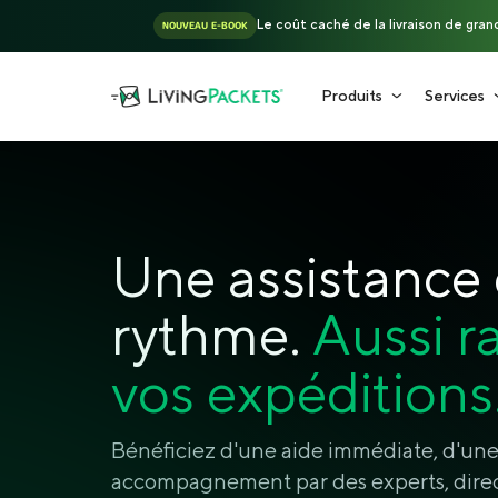
Le coût caché de la livraison de gra
NOUVEAU E-BOOK
Produits
Services
Une assistance q
rythme.
Aussi r
vos expéditions
Bénéficiez d'une aide immédiate, d'une v
accompagnement par des experts, dire