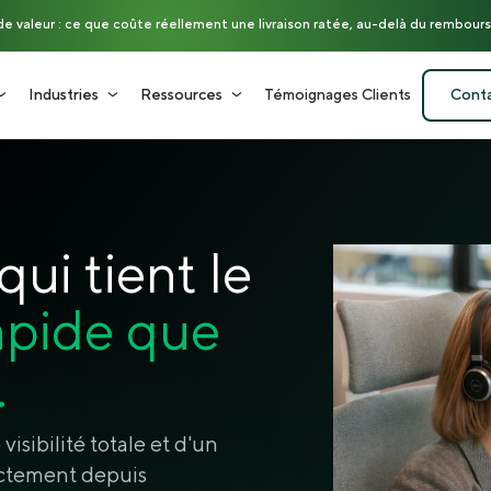
nde valeur : ce que coûte réellement une livraison ratée, au-delà du rembou
Industries
Ressources
Témoignages Clients
Cont
ui tient le
apide que
.
isibilité totale et d'un
ctement depuis