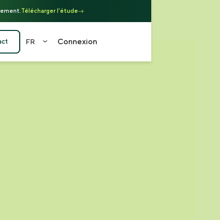
rsement.
Télécharger l'étude
Connexion
act
FR
EN
FR
DE
中文
（繁）