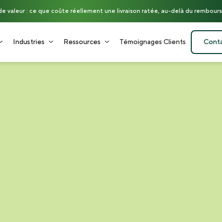
nde valeur : ce que coûte réellement une livraison ratée, au-delà du rembou
Industries
Ressources
Témoignages Clients
Cont