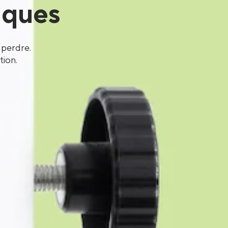
iques
 perdre.
tion.