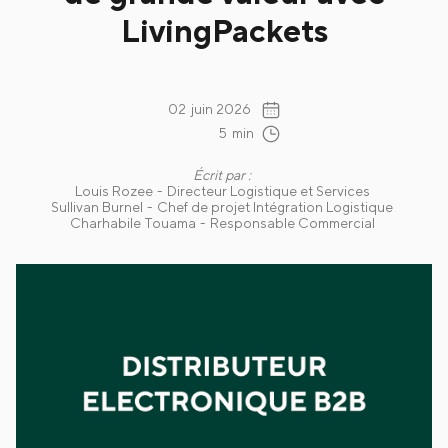
LivingPackets
02
juin 2026
5
min
Écrit par :
Louis Rozee
-
Directeur Logistique et Services
Sullivan Burnel
-
Chef de projet Intégration Logistique
Charhabile Touama
-
Responsable Commercial